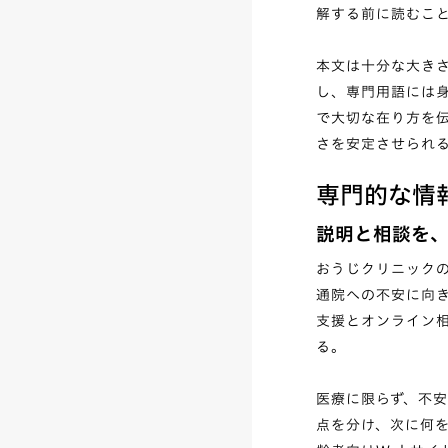
解する前に読むこ
本文は十分な大き
し、専門用語には
で大切な在り方を
さを安定させられ
専門的な情
説明と相談を
おうじクリニックのP
通院への不安に向
支援とオンライン
る。
医療に限らず、不
点を分け、次に何