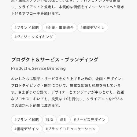
業・組織のブランドを支援しています。アナログとデジタルを横断
し、クライアントと並走し、本質的な価値をイノベーションへと磨き
上げるアプローチを続けます。
#
ブランド戦略
#
企業・事業統合
#
組織デザイン
#
ヴィジョンメイキング
プロダクト＆サービス・ブランディング
Product & Service Branding
わたしたちは製品・サービスを立ち上げるための、企画・デザイン・
プロトタイピング・開発について、豊富な知識と経験を有していま
す。さまざまな分野で、デザイナーとエンジニアが中心となり、複雑
なプロセスにおいても、良質なUXを提供し、クライアントをビジネ
スの成功へと的確に導きます。
#
ブランド戦略
#
UX
#
UI
#
サービスデザイン
#
組織デザイン
#
ブランドコミュニケーション