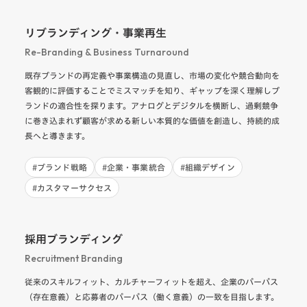
リブランディング・事業再生
Re-Branding & Business Turnaround
既存ブランドの再定義や事業構造の見直し、市場の変化や競合動向を
客観的に評価することでミスマッチを知り、ギャップを深く理解しブ
ランドの適合性を探ります。アナログとデジタルを横断し、過剰競争
に巻き込まれず顧客が求める新しい本質的な価値を創造し、持続的成
長へと導きます。
#
ブランド戦略
#
企業・事業統合
#
組織デザイン
#
カスタマーサクセス
採用ブランディング
Recruitment Branding
従来のスキルフィット、カルチャーフィットを超え、企業のパーパス
（存在意義）と応募者のパーパス（働く意義）の一致を目指します。