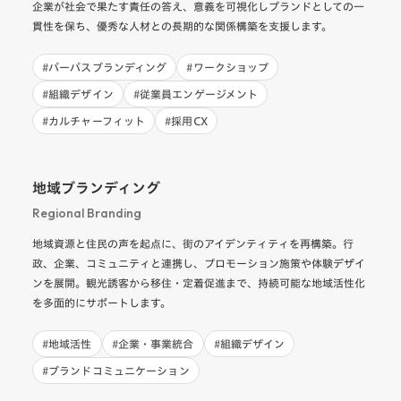
企業が社会で果たす責任の答え、意義を可視化しブランドとしての一
貫性を保ち、優秀な人材との長期的な関係構築を支援します。
#
パーパスブランディング
#
ワークショップ
#
組織デザイン
#
従業員エンゲージメント
#
カルチャーフィット
#
採用CX
地域ブランディング
Regional Branding
地域資源と住民の声を起点に、街のアイデンティティを再構築。行
政、企業、コミュニティと連携し、プロモーション施策や体験デザイ
ンを展開。観光誘客から移住・定着促進まで、持続可能な地域活性化
を多面的にサポートします。
#
地域活性
#
企業・事業統合
#
組織デザイン
#
ブランドコミュニケーション