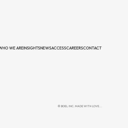
WHO WE ARE
INSIGHTS
NEWS
ACCESS
CAREERS
CONTACT
© BOEL INC. MADE WITH LOVE...