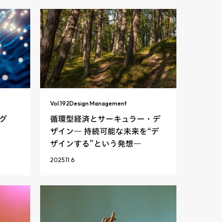
Vol.
192
Design Management
グ
循環型経済とサーキュラー・デ
ザイン― 持続可能な未来を“デ
ザインする”という発想―
2025.11.6