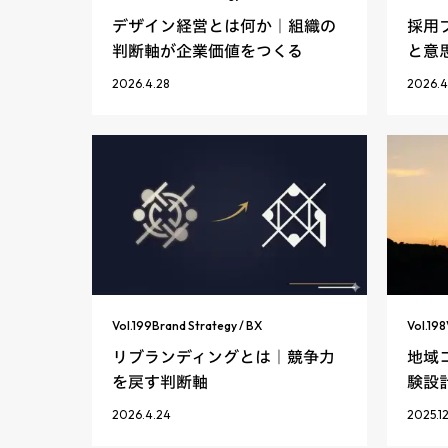
デザイン経営とは何か｜組織の
採用
判断軸が企業価値をつくる
と意
2026.4.28
2026.4
Vol.
199
Brand Strategy / BX
Vol.
198
リブランディングとは｜競争力
地域
を戻す判断軸
験設
2026.4.24
2025.12