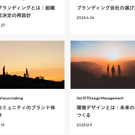
ブランディングとは｜組織
ブランディング会社の選び
思決定の再設計
2026.4.24
.27
Vision making
Vol.
197
Design Management
コミュニティのブランド体
環境デザインとは｜未来の
計
つくる
.19
2025.12.9