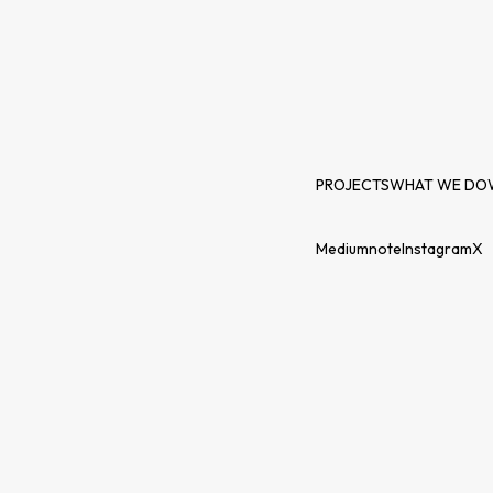
PROJECTS
WHAT WE DO
Medium
note
Instagram
X