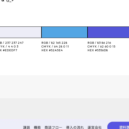
B /
237 237 247
RGB /
82 165 228
RGB /
83 86 216
YK /
4 4 0 3
CMYK /
64 28 0 11
CMYK /
62 60 0 15
EX
#EDEDF7
HEX
#52A5E4
HEX
#5356D8