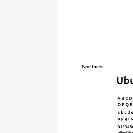
Type
faces