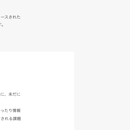
リースされた
す。
スに、未だに
かったり情報
右される課題