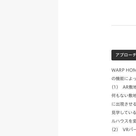
アプロー
WARP H
の機能によ
(1) AR
何もない敷
に出現させ
見学してい
ルハウスを
(2) VR