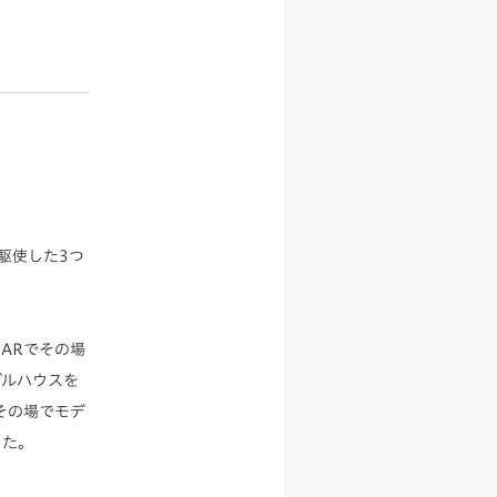
駆使した3つ
ARでその場
デルハウスを
その場でモデ
した。