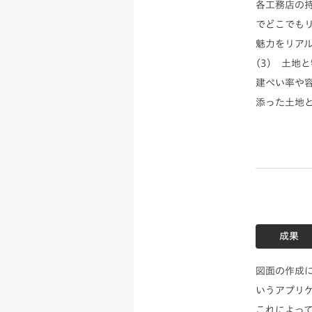
各工務店の
でどこでも
魅力をリア
(3) 土地
建ぺい率や
添った土地
成果
図面の作成に
いうアプリ
これによっ