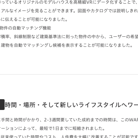
持っているオリジナルのモデルハウスを高精細VRにデータ化することで
リアルなイメージを見ることができます。図面やカタログでは説明しき
ルに伝えることが可能になりました。
と物件の自動マッチング機能
容積率、斜線制限など建築基準法に則った物件の中から、ユーザーの希
と建物を自動でマッチングし候補を表示することが可能になりました。
時間・場所・そして新しいライフスタイルへワ
手間と時間がかかり、2~3週間要していた成約までの時間は、このWAR
ケーションによって、最短で1日までに短縮されました。
て従来使っていた時間やコスト、人件費を大幅に改善することが可能で