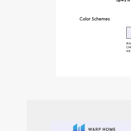
Color
Schemes
RG
CM
H