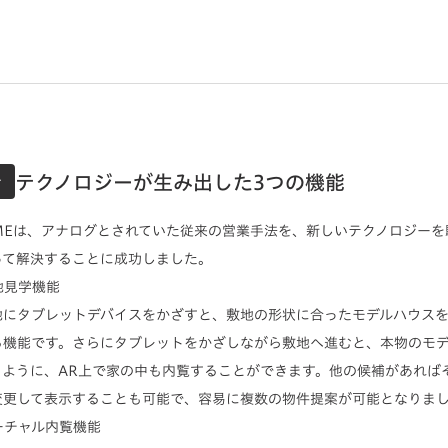
テクノロジーが生み出した3つの機能
チ
OMEは、アナログとされていた従来の営業手法を、新しいテクノロジーを
って解決することに成功しました。
敷地見学機能
地にタブレットデバイスをかざすと、敷地の形状に合ったモデルハウスを
る機能です。さらにタブレットをかざしながら敷地へ進むと、本物のモ
るように、AR上で家の中も内覧することができます。他の候補があれば
変更して表示することも可能で、容易に複数の物件提案が可能となりま
バーチャル内覧機能