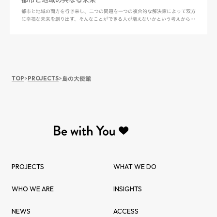
都市と地域の両方を行き来し、二つの問題を一つの複合的な解決策によって双方
に幸福な未来を創り出す、そんなことができる人が増えないかという考えからで
きた「地域共創カレッジ」。 岡山県西粟倉村、徳島県神山町、徳島県上勝町、
島根県海士町、宮城県女川町の五つの地域が共に新しい未来を共創していくため
のプロジェクト・ベースド・ラーニ…
TOP
>
PROJECTS
>
島の大使館
PROJECTS
WHAT WE DO
WHO WE ARE
INSIGHTS
NEWS
ACCESS