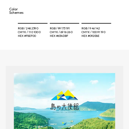
Color
Schemes
RGB /
248 239 0
RGB /
99 173 191
RGB /
9 46 142
CMYK /
11 0 100 0
CMYK /
69 16 26 0
CMYK /
100 91 19 0
HEX
#F8EF00
HEX
#63ADBF
HEX
#092E8E