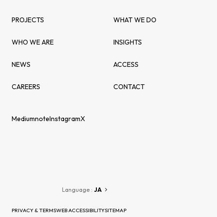
PROJECTS
WHAT WE DO
WHO WE ARE
INSIGHTS
NEWS
ACCESS
CAREERS
CONTACT
Medium
note
Instagram
X
Language :
JA
PRIVACY & TERMS
WEB ACCESSIBILITY
SITEMAP