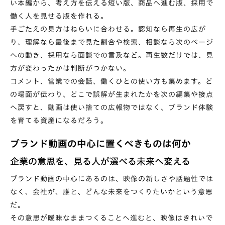
い本編から、考え方を伝える短い版、商品へ進む版、採用で
働く人を見せる版を作れる。
手ごたえの見方はねらいに合わせる。認知なら再生の広が
り、理解なら最後まで見た割合や検索、相談なら次のページ
への動き、採用なら面談での言及など。再生数だけでは、見
方が変わったかは判断がつかない。
コメント、営業での会話、働くひとの使い方も集めます。ど
の場面が伝わり、どこで誤解が生まれたかを次の編集や接点
へ戻すと、動画は使い捨ての広報物ではなく、ブランド体験
を育てる資産になるだろう。
ブランド動画の中心に置くべきものは何か
企業の意思を、見る人が選べる未来へ変える
ブランド動画の中心にあるのは、映像の新しさや話題性では
なく、会社が、誰と、どんな未来をつくりたいかという意思
だ。
その意思が曖昧なままつくることへ進むと、映像はきれいで