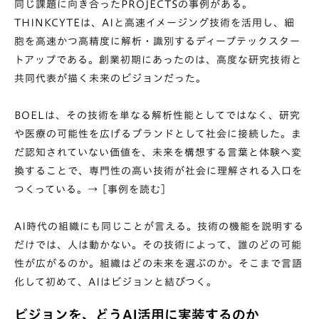
同じ課題に向き合ったPROJECTSの事例がある。
THINKCYTEは、AIと高速イメージング技術を活用し、細
胞を高速かつ高精度に解析・識別するディープテックスター
トアップである。創業初期にあったのは、高度な研究技術と
共同代表が描く未来のビジョンだった。
BOELは、その技術を単なる解析性能としてではなく、研究
や医療の可能性を広げるブランドとして社会に接続した。ま
だ認知されていない価値を、未来を構想する言葉と体験へ変
換することで、専門性の高い技術が社会に理解される入口を
つくっている。→
[事例を読む]
AI時代の組織にも同じことが言える。技術の機能を説明する
だけでは、人は動かない。その技術によって、誰のどの可能
性が広がるのか。組織はどの未来を選ぶのか。そこまで言語
化して初めて、AIはビジョンと結びつく。
ビジョンを、どうAI活用に実装するのか