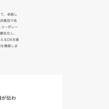
して、卓越し
脳派集団であ
るコーポレー
を顕在化し、
えるDX支援
制を構築しま
績が伝わ