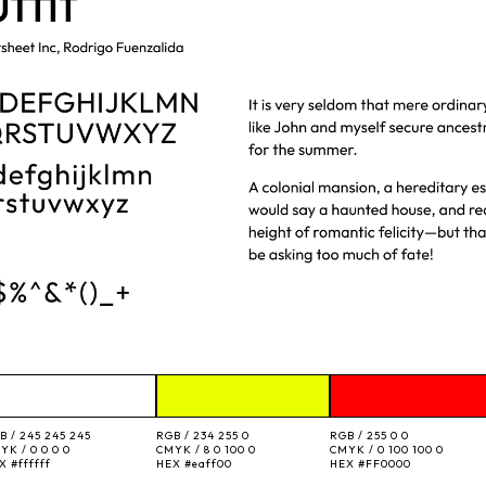
B /
245 245 245
RGB /
234 255 0
RGB /
255 0 0
YK /
0 0 0 0
CMYK /
8 0 100 0
CMYK /
0 100 100 0
EX
#ffffff
HEX
#eaff00
HEX
#FF0000