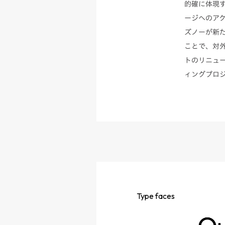
的確に体現
ージへのア
ズノーが新
ことで、対
トのリニュ
ィングプロ
Type
faces