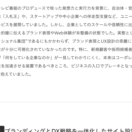
テレビ番組のプロデュースで培った発想力と実行力を背景に、自治体・
業「入札王」や、スタートアップや中小企業への伴走型支援など、ユニ
ービスを展開していました。しかし、企業としてのスケールや信頼性に
を的確に伝えるブランド表現やWeb体験が未整備の状態でした。実態と
ッショナル集団“であるにもかかわらず、ブランド表現とUX設計の乖離
性が十分に可視化されていなかったのです。特に、新規顧客や採用候補
が「何をしている企業なのか」が一見してわかりにくく、本来はコーポ
長を加速させる装置であるべきところ、ビジネスの入口でブレーキとな
を抱えていました。
ブランディングとDX戦略を一体化したサイト設
チ