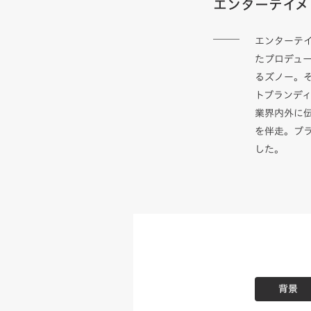
エンターテイメ
エンターテ
たプロデュ
るズノー。
トブランデ
業界内外に
を伴走。ブ
した。
背景