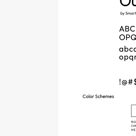
Color
Schemes
RG
CM
H