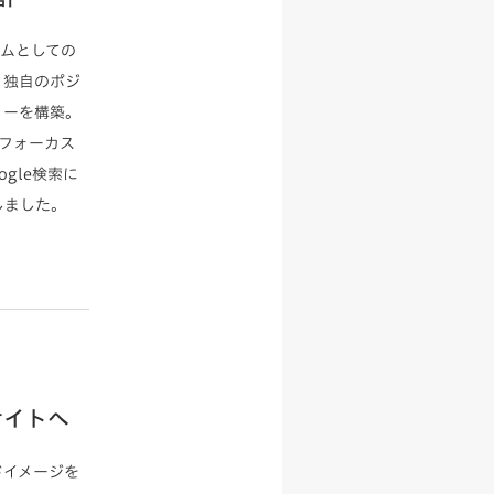
ムとしての
う独自のポジ
リーを構築。
にフォーカス
gle検索に
しました。
サイトへ
ドイメージを