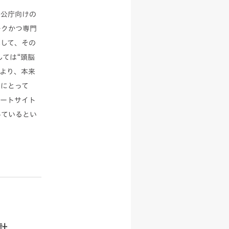
官公庁向けの
ークかつ専門
比して、その
しては“頭脳
により、本来
者にとって
レートサイト
っているとい
計