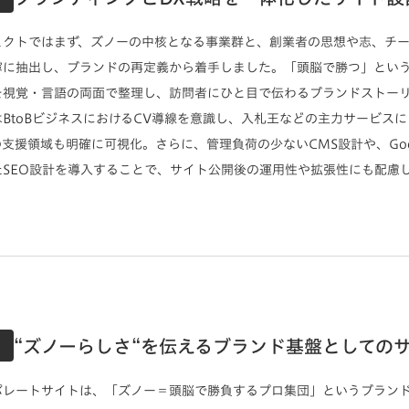
ェクトではまず、ズノーの中核となる事業群と、創業者の思想や志、チー
寧に抽出し、ブランドの再定義から着手しました。「頭脳で勝つ」とい
を視覚・言語の両面で整理し、訪問者にひと目で伝わるブランドストー
BtoBビジネスにおけるCV導線を意識し、入札王などの主力サービス
支援領域も明確に可視化。さらに、管理負荷の少ないCMS設計や、Goo
たSEO設計を導入することで、サイト公開後の運用性や拡張性にも配慮
“ズノーらしさ“を伝えるブランド基盤としての
ポレートサイトは、「ズノー＝頭脳で勝負するプロ集団」というブラン