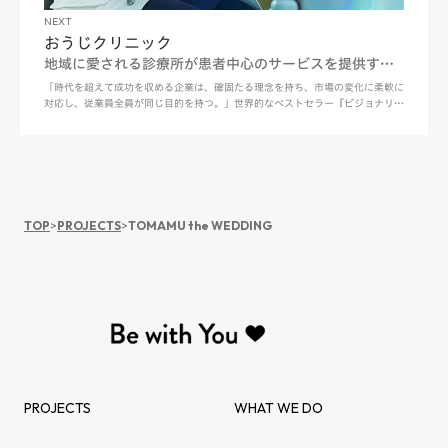
NEXT
おうじクリニック
地域に愛される診療所が患者中心のサービスを提供する
新しい挑戦
「時代を超えて成功を収める企業は、確固たる理念を持ち、市場の変化に柔軟に
対応し、従業員全員が同じ目的を持つ。」世界的なベストセラー『ビジョナリ
ー・カンパニー 時代を超える生存の原則』の著者ジェームズ・C・コリンズ, ジ
ェリー・I・ポラスの名言は医療の世界にも通じるものがあります。 美しい瀬戸
内海を見渡す岡山県倉敷市。地…
TOP
>
PROJECTS
>
TOMAMU the WEDDING
PROJECTS
WHAT WE DO