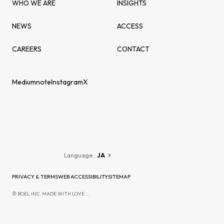
WHO WE ARE
INSIGHTS
NEWS
ACCESS
CAREERS
CONTACT
Medium
note
Instagram
X
Language :
JA
PRIVACY & TERMS
WEB ACCESSIBILITY
SITEMAP
© BOEL INC. MADE WITH LOVE...