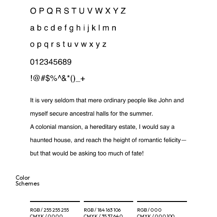
Color
Schemes
RGB /
255 255 255
RGB /
184 163 106
RGB /
0 0 0
CMYK /
0 0 0 0
CMYK /
35 37 64 0
CMYK /
0 0 0 100