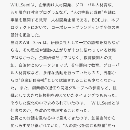
WiLLSeedは、企業向け人材開発、グローバル人材育成、
若年層向け教育プログラムなど、“人の挑戦と成長”を軸に
事業を展開する教育・人材開発企業である。BOELは、本プ
ロジェクトにおいて、コーポレートブランディング全体の再
設計を担当した。
当時のWiLLSeedは、研修会社として一定の認知を持ちなが
らも、その思想や活動の広がりが十分に伝わっている状態
ではなかった。企業研修だけではなく、教育機関との共
創、自治体とのワークショップ、若年層向け教育、グローバ
ル人材育成など、多様な活動を行っていたものの、外部か
らは“企業研修会社”として認識されることも少なくなかっ
た。 また、創業者の退任や関連グループへの参画など、組
織として大きな転換期を迎えていたタイミングでもあった。
そうした変化の中で求められていたのは、「WiLLSeedとは
何者なのか」を改めて整理することだった。
社員との対話を重ねる中で見えてきたのは、創業当時から
変わらず受け継がれていた、“人の変化を信じる熱量”だっ