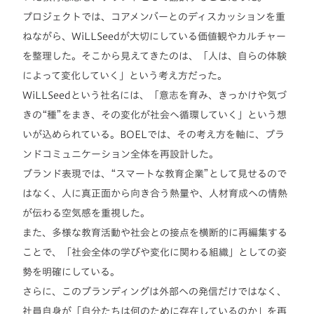
プロジェクトでは、コアメンバーとのディスカッションを重
ねながら、WiLLSeedが大切にしている価値観やカルチャー
を整理した。そこから見えてきたのは、「人は、自らの体験
によって変化していく」という考え方だった。
WiLLSeedという社名には、「意志を育み、きっかけや気づ
きの“種”をまき、その変化が社会へ循環していく」という想
いが込められている。BOELでは、その考え方を軸に、ブラ
ンドコミュニケーション全体を再設計した。
ブランド表現では、“スマートな教育企業”として見せるので
はなく、人に真正面から向き合う熱量や、人材育成への情熱
が伝わる空気感を重視した。
また、多様な教育活動や社会との接点を横断的に再編集する
ことで、「社会全体の学びや変化に関わる組織」としての姿
勢を明確にしている。
さらに、このブランディングは外部への発信だけではなく、
社員自身が「自分たちは何のために存在しているのか」を再