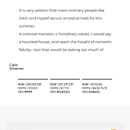
Color
Schemes
RGB /
255 255 255
RGB /
237 237 237
RGB /
43 102 82
CMYK /
0 0 0 0
CMYK /
8 7 7 0
CMYK /
84 52 74 13
HEX
#ffffff
HEX
#EDEDED
HEX
#2B6652