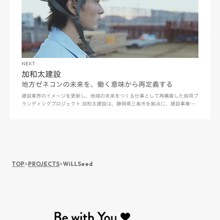
NEXT
加和太建設
地方ゼネコンの未来を、働く意味から再定義する
建設業界のイメージを更新し、地域の未来をつくる仕事として再構築した採用ブ
ランディングプロジェクト 加和太建設は、静岡県三島市を拠点に、建設事業を
中心としながら地域活性化やまちづくりにも取り組む総合建設会社である。 一
方で、建設業界には「現場仕事」「泥臭い」「保守的」といったイメージが根強
く存在しており、特に若い世代に対…
TOP
>
PROJECTS
>
WiLLSeed