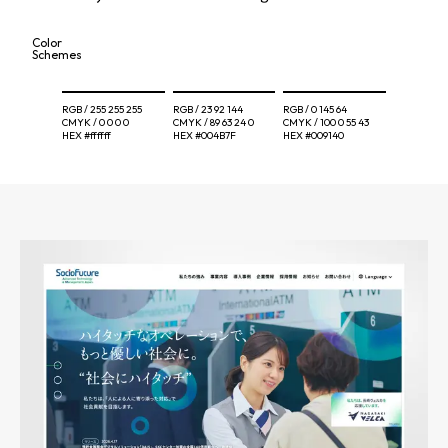
Color
Schemes
RGB /
255 255 255
RGB /
23 92 144
RGB /
0 145 64
CMYK /
0 0 0 0
CMYK /
89 63 24 0
CMYK /
100 0 55 43
HEX
#ffffff
HEX
#004B7F
HEX
#009140