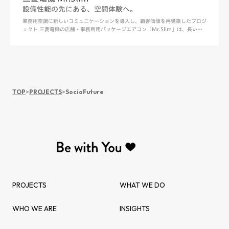
設備性能の先にある、空間体験へ。
業務用空調に新しいコミュニケーションを導入し、顧客価値を再構築したプロジ
ェクト 三菱電機の店舗・事務所用パッケージエアコン「Mr.Slim」は、長い歴
史を持ちながらも、これまで本格的なブランドコミュニケーションが行われる機
会は多くなかった。 一方で、オフィス、事務所での働き方や店舗空間のあり方
が変化する中、空調に求めら…
TOP
>
PROJECTS
>
SocioFuture
PROJECTS
WHAT WE DO
WHO WE ARE
INSIGHTS