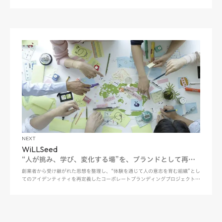
NEXT
WiLLSeed
“人が挑み、学び、変化する場”を、ブランドとして再構
築する
創業者から受け継がれた思想を整理し、“体験を通じて人の意志を育む組織”とし
てのアイデンティティを再定義したコーポレートブランディングプロジェクト
WiLLSeedは、企業向け人材開発、グローバル人材育成、若年層向け教育プログ
ラムなど、“人の挑戦と成長”を軸に事業を展開する教育・人材開発企業である。
BOELは、本プロジェ…