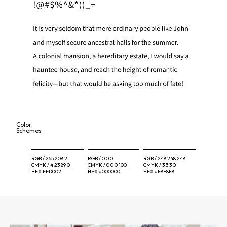
Color
Schemes
RGB /
255 208 2
RGB /
0 0 0
RGB /
248 248 248
CMYK /
4 23 89 0
CMYK /
0 0 0 100
CMYK /
3 3 3 0
HEX
FFD002
HEX
#000000
HEX
#F8F8F8