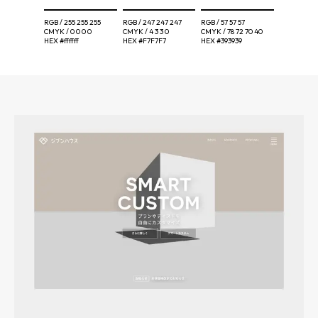
RGB /
255 255 255
RGB /
247 247 247
RGB /
57 57 57
CMYK /
0 0 0 0
CMYK /
4 3 3 0
CMYK /
78 72 70 40
HEX
#ffffff
HEX
#F7F7F7
HEX
#393939