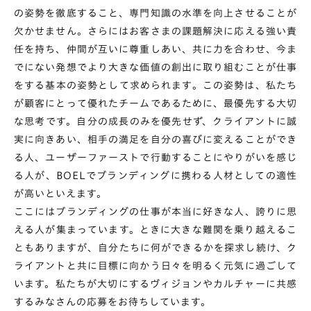
の姿勢を徹底すること、専門知識の水準を向上させることが
欠かせません。さらにはお客さまの課題解決に応える強い責
任を持ち、仲間が互いに尊重しあい、共に力を合わせ、今ま
でにない発想でより大きな価値の創出に取り組むことが仕事
をする基本の姿勢として求められます。この姿勢は、私たち
が顧客にとって優れたチームであるために、最優先する大切
な思考です。自分の成長のみを優先せず、クライアントに誠
実に向きあい、相手の満足を自分の喜びに変えることができ
る人、ユーザーファーストで行動することにやりがいを感じ
る人が、BOELでブランディングに携わる人材としての適性
が高いといえます。
ここにはブランディングの仕事が本当に好きな人、誇りに思
える人が集まっています。ときに大きな難関を乗り越えるこ
ともありますが、自分たちに何ができるかを探求し続け、ク
ライアントと共に目標に向かう日々を明るく元気に過ごして
います。私たちが大切にするヴィジョンやカルチャーに共感
するみなさんの応募をお待ちしています。